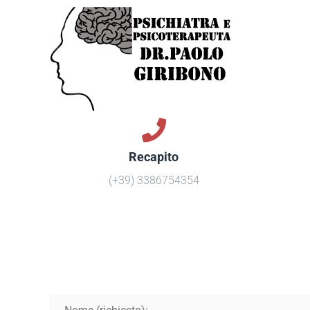
Recapito
(+39) 3386754354