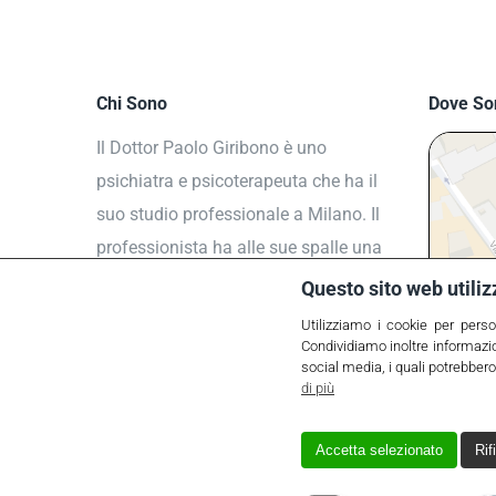
Chi Sono
Dove So
Il Dottor Paolo Giribono è uno
psichiatra e psicoterapeuta che ha il
suo studio professionale a Milano. Il
professionista ha alle sue spalle una
carriera fatta di studio e di pratica
Questo sito web utiliz
presso i migliori ospedali italiani.
Utilizziamo i cookie per perso
Condividiamo inoltre informazion
social media, i quali potrebbero
di più
Accetta selezionato
Rif